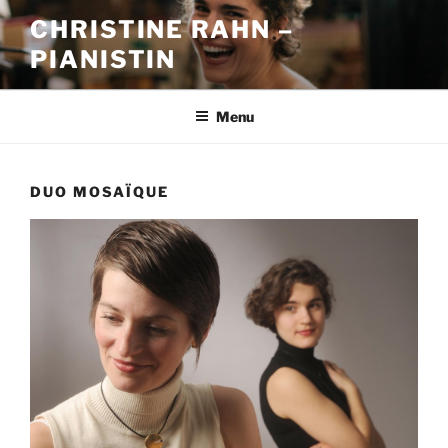
Skip
CHRISTINE RAHN –
to
PIANISTIN
content
Menu
DUO MOSAÏQUE