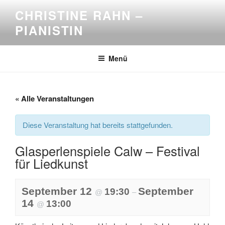
Zum
CHRISTINE RAHN –
Inhalt
PIANISTIN
springen
Menü
« Alle Veranstaltungen
Diese Veranstaltung hat bereits stattgefunden.
Glasperlenspiele Calw – Festival
für Liedkunst
September 12
September
19:30
@
–
14
13:00
@