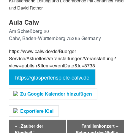
Künstlerische Leitung und Liederabende mit Johannes Held
und David Rother
Aula Calw
Am Schießberg 20
Calw
,
Baden-Württemberg
75365
Germany
https://www.calw.de/de/Buerger-
Service/Aktuelles/Veranstaltungen/Veranstaltung?
view=publish&item=eventDate&id=8738
https://glasperlenspiele-calw.de
Zu Google Kalender hinzufügen
Exportiere iCal
V
«
„Zauber der
Familienkonzert –
e
Kindheit“ –
Peter und der Wolf
»