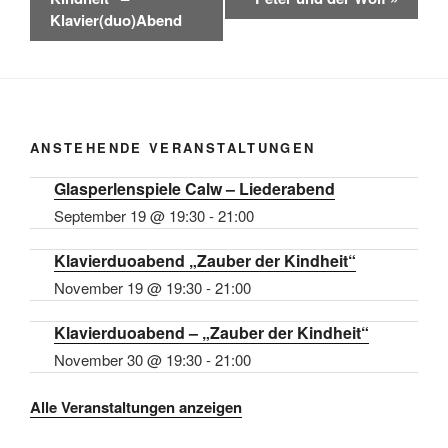
r
Klavier(duo)Abend
a
n
s
t
a
ANSTEHENDE VERANSTALTUNGEN
l
Glasperlenspiele Calw – Liederabend
t
u
September 19 @ 19:30
-
21:00
n
Klavierduoabend „Zauber der Kindheit“
g
November 19 @ 19:30
-
21:00
N
a
Klavierduoabend – „Zauber der Kindheit“
v
November 30 @ 19:30
-
21:00
i
g
Alle Veranstaltungen anzeigen
a
t