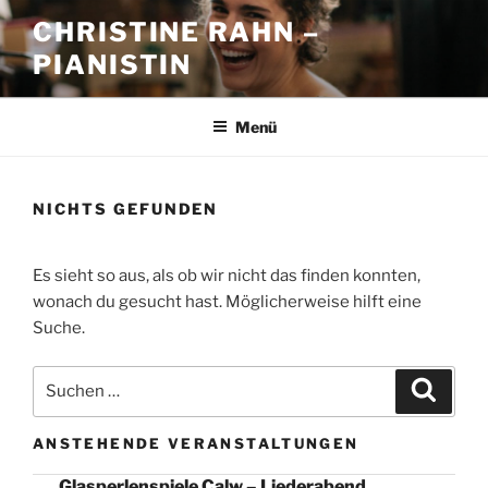
Zum
CHRISTINE RAHN –
Inhalt
PIANISTIN
springen
Menü
NICHTS GEFUNDEN
Es sieht so aus, als ob wir nicht das finden konnten,
wonach du gesucht hast. Möglicherweise hilft eine
Suche.
Suche
Suche
nach:
ANSTEHENDE VERANSTALTUNGEN
Glasperlenspiele Calw – Liederabend