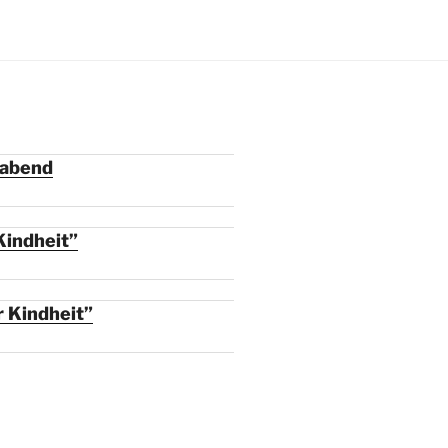
rabend
Kindheit”
 Kindheit”